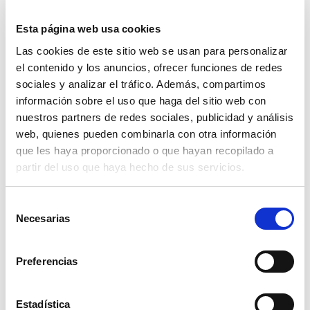
Esta página web usa cookies
Formato
: 200 ml
Las cookies de este sitio web se usan para personalizar
Composición
: Base agua; Sin azúcar,
el contenido y los anuncios, ofrecer funciones de redes
parabenos ni fenoxietanol.
sociales y analizar el tráfico. Además, compartimos
información sobre el uso que haga del sitio web con
Color
: Transparente
nuestros partners de redes sociales, publicidad y análisis
Aroma
: Cítricos, sándalo.
web, quienes pueden combinarla con otra información
que les haya proporcionado o que hayan recopilado a
Características
: Hidratante, súper sensorial.
partir del uso que haya hecho de sus servicios.
Textura
: suave y sedosa.
Uso
: Vaginal
Selección
Necesarias
de
Hecho en España
consentimiento
Geles y lubricantes de masaje
puede
Preferencias
ingerirse en pequeñas cantidades
Estadística