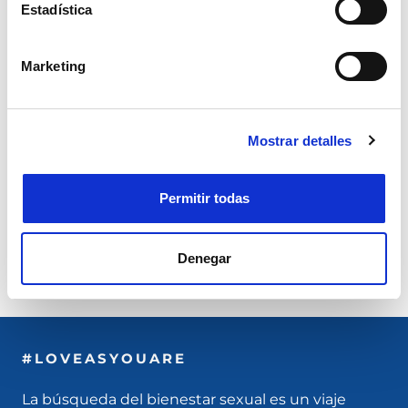
Estadística
Es un dispositivo médico CE 2797. Lea
atentamente las advertencias o instrucciones de
Marketing
uso. Autorización Ministerial de 29.11.2023. El
Ministerio de Salud se desvincula de cualquier
declaración publicitaria que no sea pertinente al
Mostrar detalles
uso previsto del producto.
Permitir todas
TE PODRÍA GUSTAR
Denegar
#LOVEASYOUARE
La búsqueda del bienestar sexual es un viaje